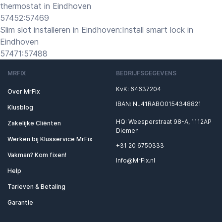
thermostat in Eindhoven
57452:57469
Slim slot installeren in Eindhoven:Install smart lock in
Eindhoven
57471:57488
MRFIX
BEDRIJFSGEGEVENS
KvK: 64637204
Over MrFix
IBAN: NL41RABO0154348821
Klusblog
HQ: Weesperstraat 98-A, 1112AP
Zakelijke Cliënten
Diemen
Werken bij Klusservice MrFix
+31 20 6750333
Vakman? Kom fixen!
Info@MrFix.nl
Help
Tarieven & Betaling
Garantie