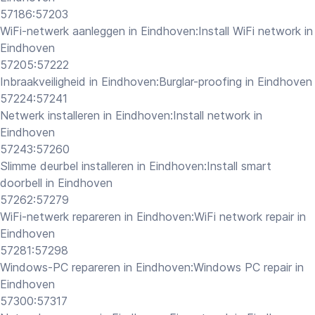
Computer expert
57186:57203
WiFi-netwerk aanleggen in Eindhoven:Install WiFi network in
Eindhoven
57205:57222
Help
Inbraakveiligheid in Eindhoven:Burglar-proofing in Eindhoven
57224:57241
Over MrFix
Netwerk installeren in Eindhoven:Install network in
Eindhoven
Log in als vakman
57243:57260
Slimme deurbel installeren in Eindhoven:Install smart
doorbell in Eindhoven
57262:57279
WiFi-netwerk repareren in Eindhoven:WiFi network repair in
Eindhoven
57281:57298
Windows-PC repareren in Eindhoven:Windows PC repair in
Eindhoven
57300:57317