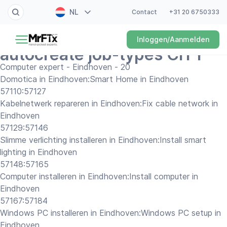
NL
Contact
+31 20 6750333
Schilder
Inloggen/Aanmelden
EN
autocreate job-types CITY
Elektricien
FR
Computer expert - Eindhoven - 20
Domotica in Eindhoven:Smart Home in Eindhoven
DE
Klusjesman
57110:57127
ES
Kabelnetwerk repareren in Eindhoven:Fix cable network in
Loodgieter
Eindhoven
57129:57146
Slotenmaker
Slimme verlichting installeren in Eindhoven:Install smart
lighting in Eindhoven
Witgoedmonteur
57148:57165
Computer installeren in Eindhoven:Install computer in
Hovenier
Eindhoven
57167:57184
Schoonmaker
Windows PC installeren in Eindhoven:Windows PC setup in
Eindhoven