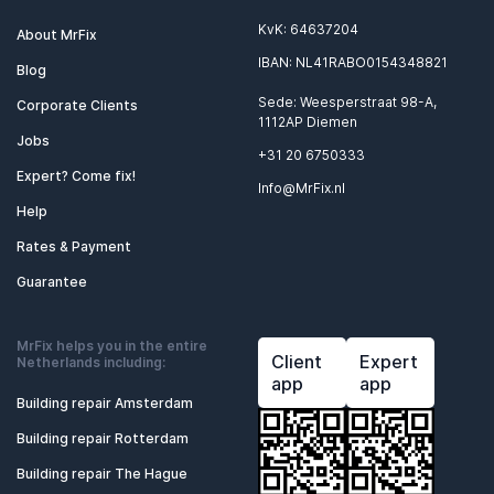
Técnico Informático
KvK: 64637204
About MrFix
IBAN: NL41RABO0154348821
Blog
Sede: Weesperstraat 98-A,
Corporate Clients
Help
1112AP Diemen
Jobs
+31 20 6750333
About MrFix
Expert? Come fix!
Info@MrFix.nl
Log in as Expert
Help
Rates & Payment
Guarantee
MrFix helps you in the entire
Client
Expert
Netherlands including:
app
app
Building repair Amsterdam
Building repair Rotterdam
Building repair The Hague