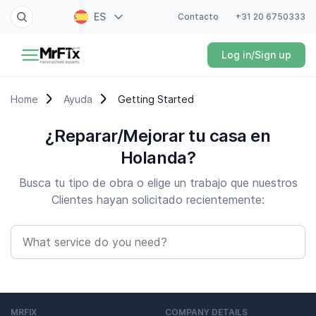
ES
Contacto
+31 20 6750333
Pintor
Log in/Sign up
NL
Electricista
EN
Home
Ayuda
Getting Started
FR
Manitas
¿Reparar/Mejorar tu casa en
DE
Fontanero
Holanda?
Busca tu tipo de obra o elige un trabajo que nuestros
Cerrajero
Clientes hayan solicitado recientemente:
Técnico electrodomésticos
Jardinero
Limpiador
MRFIX
COMPANY DETAILS